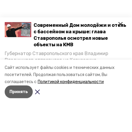
Современный Дом молодёжи и отель
с бассейном на крыше: глава
Ставрополья осмотрел новые
объекты на КМВ
Губернатор Ставропольского края Владимир
Владимиров отправился на Кавказские
Минеральные Воды, чтобы проинспектировать
Сайт использует файлы cookies и технических данных
строительство объектов в Кисловодске и
посетителей.
Продолжая пользоваться сайтом, Вы
Минводах, а также выслушать предложения о
соглашаетесь с
Политикой конфиденциальности
постройке новых точек притяжения для местных
Принять
жителей. Подробнее — в материале «Победы26».
Разделы
Новости
Статьи
О компании