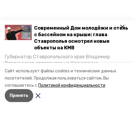
Современный Дом молодёжи и отель
с бассейном на крыше: глава
Ставрополья осмотрел новые
объекты на КМВ
Губернатор Ставропольского края Владимир
Владимиров отправился на Кавказские
Минеральные Воды, чтобы проинспектировать
Сайт использует файлы cookies и технических данных
строительство объектов в Кисловодске и
посетителей.
Продолжая пользоваться сайтом, Вы
Минводах, а также выслушать предложения о
соглашаетесь с
Политикой конфиденциальности
постройке новых точек притяжения для местных
Принять
жителей. Подробнее — в материале «Победы26».
Разделы
Новости