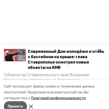
Современный Дом молодёжи и отель
с бассейном на крыше: глава
Ставрополья осмотрел новые
объекты на КМВ
Губернатор Ставропольского края Владимир
Владимиров отправился на Кавказские
Минеральные Воды, чтобы проинспектировать
Сайт использует файлы cookies и технических данных
строительство объектов в Кисловодске и
посетителей.
Продолжая пользоваться сайтом, Вы
Минводах, а также выслушать предложения о
соглашаетесь с
Политикой конфиденциальности
постройке новых точек притяжения для местных
Принять
жителей. Подробнее — в материале «Победы26».