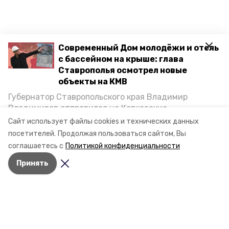
Современный Дом молодёжи и отель
с бассейном на крыше: глава
Ставрополья осмотрел новые
объекты на КМВ
Губернатор Ставропольского края Владимир
Владимиров отправился на Кавказские
Минеральные Воды, чтобы проинспектировать
Сайт использует файлы cookies и технических данных
строительство объектов в Кисловодске и
посетителей.
Продолжая пользоваться сайтом, Вы
Минводах, а также выслушать предложения о
соглашаетесь с
Политикой конфиденциальности
постройке новых точек притяжения для местных
Принять
жителей. Подробнее — в материале «Победы26».
Разделы
Новости