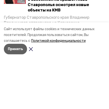
Ставрополья осмотрел новые
объекты на КМВ
Губернатор Ставропольского края Владимир
Владимиров отправился на Кавказские
Минеральные Воды, чтобы проинспектировать
Сайт использует файлы cookies и технических данных
строительство объектов в Кисловодске и
посетителей.
Продолжая пользоваться сайтом, Вы
Минводах, а также выслушать предложения о
соглашаетесь с
Политикой конфиденциальности
постройке новых точек притяжения для местных
Принять
жителей. Подробнее — в материале «Победы26».
Разделы
Новости
Статьи
О компании
Документы
Контактная информация