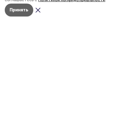
постройке новых точек притяжения для местных
Принять
жителей. Подробнее — в материале «Победы26».
Разделы
Новости
Статьи
О компании
Документы
Контактная информация
Мы в соцсетях
© 2017 — 2025 "Кисловодский.РУ" —
портал города Кисловодска
16+
Учредитель ГАУ СК «Ставропольское краевое информационное