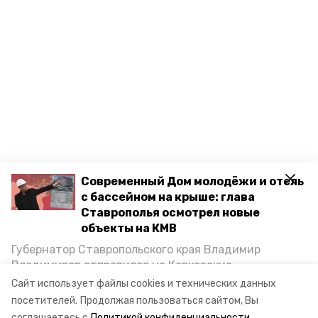
Современный Дом молодёжи и отель
с бассейном на крыше: глава
Ставрополья осмотрел новые
объекты на КМВ
Губернатор Ставропольского края Владимир
Владимиров отправился на Кавказские
Минеральные Воды, чтобы проинспектировать
Сайт использует файлы cookies и технических данных
строительство объектов в Кисловодске и
посетителей.
Продолжая пользоваться сайтом, Вы
Минводах, а также выслушать предложения о
соглашаетесь с
Политикой конфиденциальности