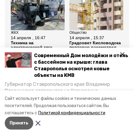
ЖКХ
Общество
Об
14 апреля , 16:47
14 апреля , 15:37
13
Техника на
Градсовет Кисловодска
Ка
электрической тяге
повторно рассмотрел
Ки
убирает общественные
проект санатория
дв
Современный Дом молодёжи и отель
пространства в
«Театральный»
Кисловодске
с бассейном на крыше: глава
Ставрополья осмотрел новые
Все новости
объекты на КМВ
Губернатор Ставропольского края Владимир
Владимиров отправился на Кавказские
отключение
горячая вода
отопление
Минеральные Воды, чтобы проинспектировать
Сайт использует файлы cookies и технических данных
строительство объектов в Кисловодске и
посетителей.
Продолжая пользоваться сайтом, Вы
тепло
Минводах, а также выслушать предложения о
соглашаетесь с
Политикой конфиденциальности
постройке новых точек притяжения для местных
Принять
жителей. Подробнее — в материале «Победы26».
Авторы:
Анастасия Михайловская