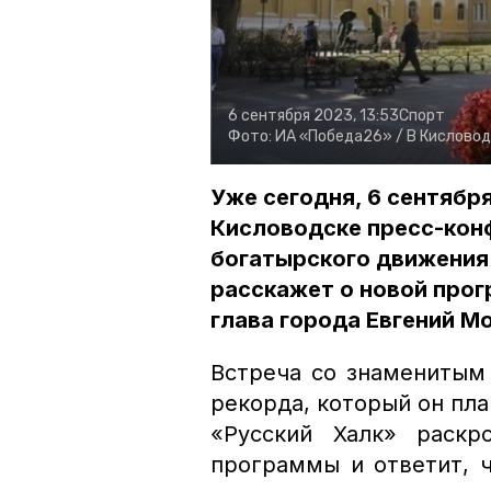
6 сентября 2023, 13:53
Спорт
Фото:
ИА «Победа26» /
В Кислово
Уже сегодня, 6 сентябр
Кисловодске пресс-кон
богатырского движения
расскажет о новой про
глава города Евгений М
Встреча со знаменитым
рекорда, который он пла
«Русский Халк» раскр
программы и ответит, 