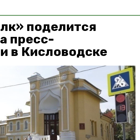
алк» поделится
а пресс-
и в Кисловодске