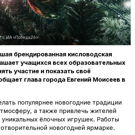
то:
ИА «Победа26»
чшая брендированная кисловодская
лашает учащихся всех образовательных
ять участие и показать своё
общает глава города Евгений Моисеев в
делать популярнее новогодние традиции
атмосферу, а также привлечь жителей
я уникальных ёлочных игрушек. Работы
аготворительной новогодней ярмарке.