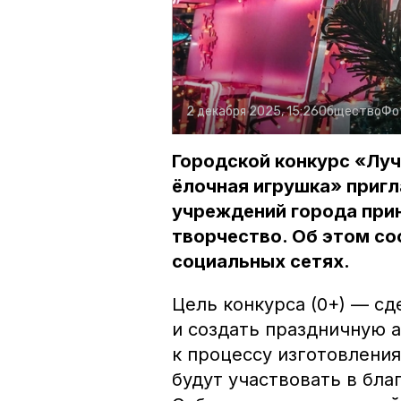
2 декабря 2025, 15:26
Общество
Фо
Городской конкурс «Лу
ёлочная игрушка» приг
учреждений города прин
творчество. Об этом со
социальных сетях.
Цель конкурса (0+) — с
и создать праздничную 
к процессу изготовлени
будут участвовать в бл