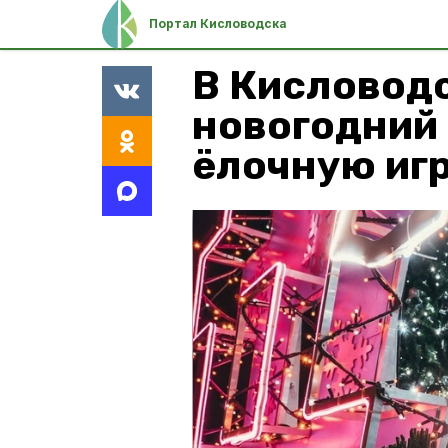
Портал Кисловодска
В Кисловод
новогодний
ёлочную иг