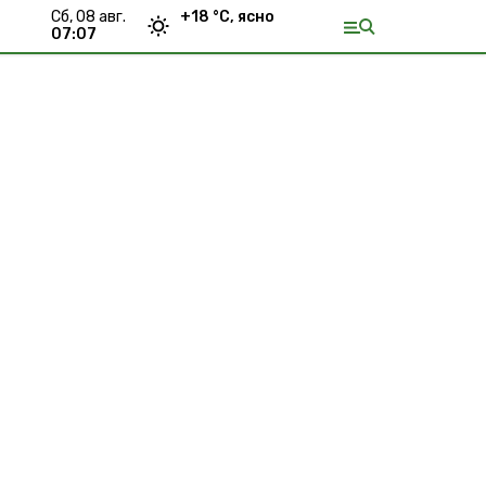
сб, 08 авг.
+
18
°С,
ясно
07:07