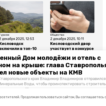
Туризм
Общество
Об
2 декабря 2025, 12:53
2 декабря 2025, 10:11
1 
Кисловодск
Кисловодский двор
Н
включили в топ-10
участвует в конкурсе
во
популярных
лучших практик
К
енный Дом молодёжи и отель с
направлений для
управления домами
отдыха в декабре
ном на крыше: глава Ставрополь
ел новые объекты на КМВ
Ставропольского края Владимир Владимиров отправился
Минеральные Воды, чтобы проинспектировать строител
Кисловодске и Минводах, а также выслушать предложени
онкурс
овых точек притяжения для местных жителей. Подробне
посетителей.
Продолжая пользоваться сайтом, Вы соглашаетесь 
Победы26».