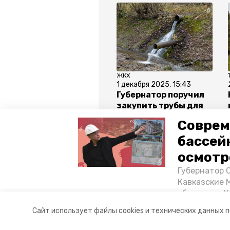
ЖКХ
1 декабря 2025, 15:43
Губернатор поручил
закупить трубы для
замены участков в
Соврем
Кисловодске
бассей
осмотр
Все новости
Губернатор 
Кавказские 
объектов в 
новый год
игрушки
к
постройке н
Сайт использует файлы cookies и технических данных 
материале «