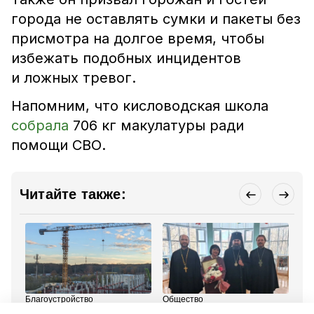
города не оставлять сумки и пакеты без
присмотра на долгое время, чтобы
избежать подобных инцидентов
и ложных тревог.
Напомним, что
кисловодская школа
собрала
706 кг макулатуры ради
помощи СВО
.
Читайте также:
Благоустройство
Общество
Тур
24 ноября 2025, 10:43
23 ноября 2025, 16:12
20