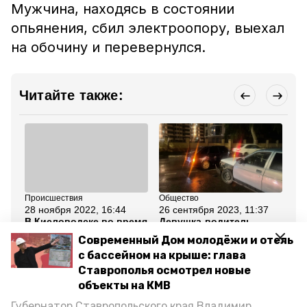
Мужчина, находясь в состоянии
опьянения, сбил электроопору, выехал
на обочину и перевернулся.
Читайте также:
Происшествия
Общество
Об
28 ноября 2022, 16:44
26 сентября 2023, 11:37
8 
В Кисловодске во время
Девушка-водитель
Го
столкновения двух
пострадала в ДТП в
Ки
Современный Дом молодёжи и отель
такси пострадали три
Кисловодске
ГИ
человека
с бассейном на крыше: глава
Ставрополья осмотрел новые
Все новости
объекты на КМВ
Губернатор Ставропольского края Владимир