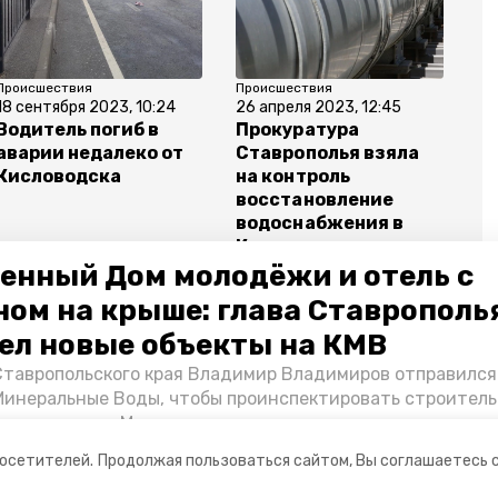
Происшествия
Происшествия
18 сентября 2023, 10:24
26 апреля 2023, 12:45
Водитель погиб в
Прокуратура
аварии недалеко от
Ставрополья взяла
Кисловодска
на контроль
восстановление
водоснабжения в
Кисловодске
енный Дом молодёжи и отель с
ном на крыше: глава Ставрополь
ел новые объекты на КМВ
Ставропольского края Владимир Владимиров отправился
ый водитель
Минеральные Воды, чтобы проинспектировать строител
Кисловодске и Минводах, а также выслушать предложени
овых точек притяжения для местных жителей. Подробне
посетителей.
Продолжая пользоваться сайтом, Вы соглашаетесь 
Победы26».