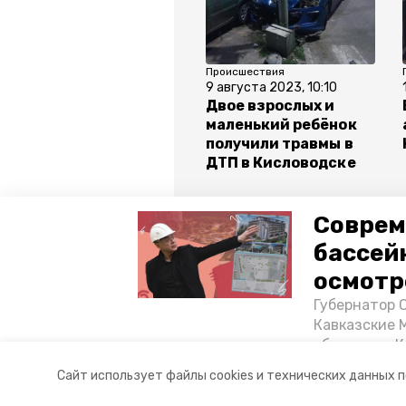
Происшествия
9 августа 2023, 10:10
Двое взрослых и
маленький ребёнок
получили травмы в
ДТП в Кисловодске
Соврем
бассей
Все новости
осмотр
Губернатор 
кисловодск
дтп
пьян
Кавказские 
объектов в 
постройке н
Авторы:
Андрей Никандров
Сайт использует файлы cookies и технических данных 
материале «