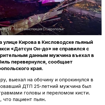
ия
Фото:
госавтоинспекция Ставрополья
на улице Кирова в Кисловодске пьяный
кси «Датсун Он-до» не справился с
арительным данным мужчина въехал в
биль перевернулся, сообщает
опольского края.
ру, выехал на обочину и опрокинулся в
ровавший ДТП 25-летний мужчина был
 травмами головы и переломом кисти.
 что пациент пьян.