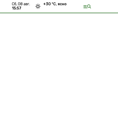
сб, 08 авг.
+
30
°С,
ясно
15:57