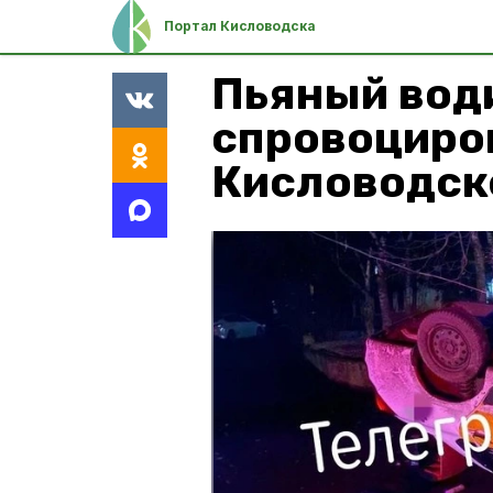
Портал Кисловодска
Пьяный вод
спровоциро
Кисловодск