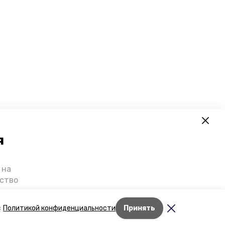
я
 на
ьство
я о
е — в
Лента новостей
с
Политикой конфиденциальности
Принять