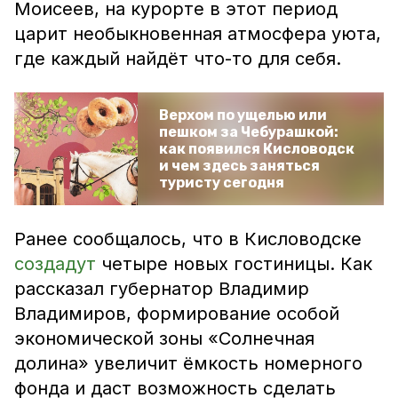
Моисеев, на курорте в этот период
царит необыкновенная атмосфера уюта,
где каждый найдёт что-то для себя.
Верхом по ущелью или
пешком за Чебурашкой:
как появился Кисловодск
и чем здесь заняться
туристу сегодня
Ранее сообщалось, что в Кисловодске
создадут
четыре новых гостиницы. Как
рассказал губернатор Владимир
Владимиров, формирование особой
экономической зоны «Солнечная
долина» увеличит ёмкость номерного
фонда и даст возможность сделать