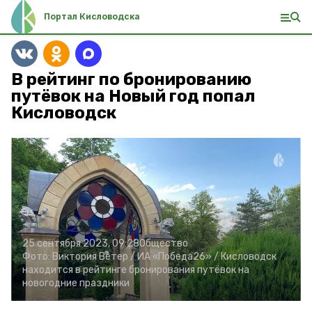
Портал Кисловодска
В рейтинг по бронированию
путёвок на Новый год попал
Кисловодск
25 сентября 2023, 09:28
Общество
Фото:
Виктория Ветер /
ИА «Победа26» /
Кисловодск
находится в рейтинге бронирования путёвок на
новогодние праздники