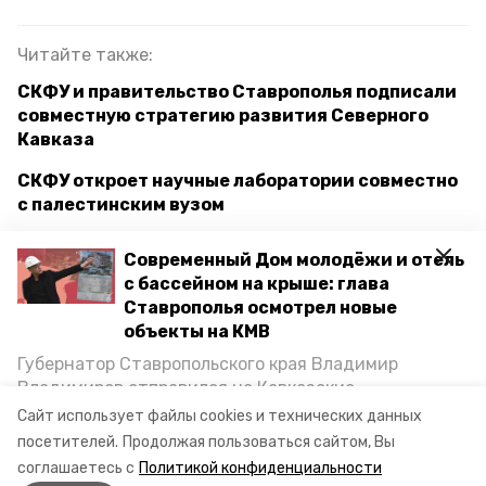
Читайте также:
СКФУ и правительство Ставрополья подписали
совместную стратегию развития Северного
Кавказа
СКФУ откроет научные лаборатории совместно
с палестинским вузом
Специалисты СКФУ обозначили пути развития
Современный Дом молодёжи и отель
транспортной инфраструктуры Ставрополья
с бассейном на крыше: глава
Ставрополья осмотрел новые
объекты на КМВ
ставропольский край
скфу
наука
Губернатор Ставропольского края Владимир
Владимиров отправился на Кавказские
генетика
овцеводство
Минеральные Воды, чтобы проинспектировать
Сайт использует файлы cookies и технических данных
строительство объектов в Кисловодске и
посетителей.
Продолжая пользоваться сайтом, Вы
животноводство
импортозамещение
Минводах, а также выслушать предложения о
соглашаетесь с
Политикой конфиденциальности
постройке новых точек притяжения для местных