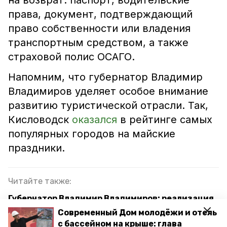
на возврат: паспорт, водительские
права, документ, подтверждающий
право собственности или владения
транспортным средством, а также
страховой полис ОСАГО.
Напомним, что губернатор Владимир
Владимиров уделяет особое внимание
развитию туристической отрасли. Так,
Кисловодск
оказался
в рейтинге самых
популярных городов на майские
праздники.
Читайте также:
Губернатор Владимир Владимиров: реализация
мероприятий по развитию Кавминвод является
Современный Дом молодёжи и отель
фактором роста для Ставропольского края
с бассейном на крыше: глава