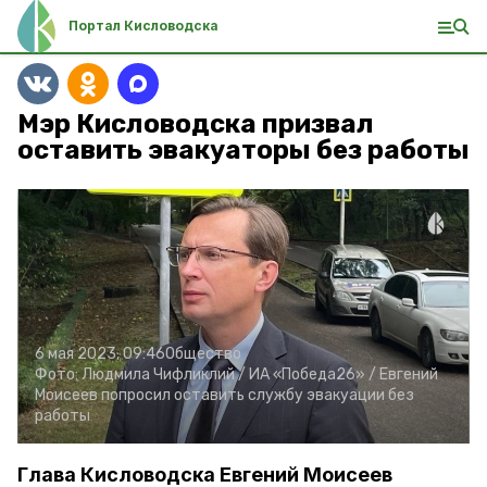
Портал Кисловодска
Мэр Кисловодска призвал
оставить эвакуаторы без работы
6 мая 2023, 09:46
Общество
Фото:
Людмила Чифликлий /
ИА «Победа26» /
Евгений
Моисеев попросил оставить службу эвакуации без
работы
Глава Кисловодска Евгений Моисеев