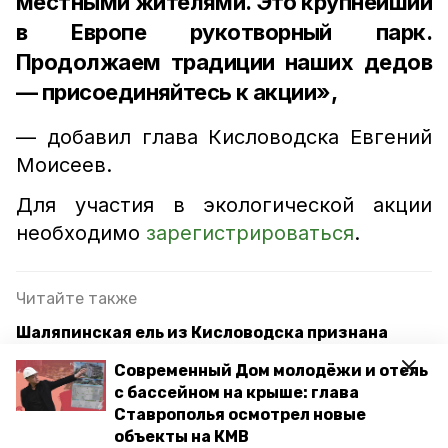
местными жителями. Это крупнейший
в Европе рукотворный парк.
Продолжаем традиции наших дедов
— присоединяйтесь к акции»,
— добавил глава Кисловодска Евгений
Моисеев.
Для участия в экологической акции
необходимо
зарегистрироваться
.
Читайте также
Шаляпинская ель из Кисловодска признана
«Российским деревом года 2022»
Современный Дом молодёжи и отель
Впервые в этом году весь Кисловодск вышел на
с бассейном на крыше: глава
городской субботник
Ставрополья осмотрел новые
объекты на КМВ