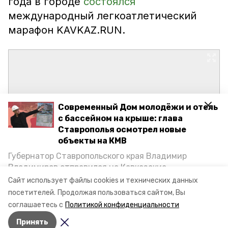
года в городе
состоялся
международный легкоатлетический
марафон KAVKAZ.RUN.
Современный Дом молодёжи и отель
с бассейном на крыше: глава
Ставрополья осмотрел новые
объекты на КМВ
Губернатор Ставропольского края Владимир
Владимиров отправился на Кавказские
Минеральные Воды, чтобы проинспектировать
Сайт использует файлы cookies и технических данных
строительство объектов в Кисловодске и
посетителей.
Продолжая пользоваться сайтом, Вы
Минводах, а также выслушать предложения о
соглашаетесь с
Политикой конфиденциальности
постройке новых точек притяжения для местных
Принять
жителей. Подробнее — в материале «Победы26».
Авторы:
Ольга Самсонова