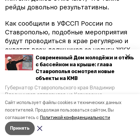
рейды довольно результативны.
Как сообщили в УФССП России по
Ставрополью, подобные мероприятия
будут проводиться в крае регулярно и
охватят всех должников за услуги ЖКХ.
Узнать о наличии задолженности можно
Современный Дом молодёжи и отель
с бассейном на крыше: глава
на сайте краевого управления
Ставрополья осмотрел новые
r26.fssprus.ru.
объекты на КМВ
Губернатор Ставропольского края Владимир
Напомним, по информации минувшего
Владимиров отправился на Кавказские
года, в городе-курорте
живут сорок
Минеральные Воды, чтобы проинспектировать
Сайт использует файлы cookies и технических данных
строительство объектов в Кисловодске и
крупных налоговых должников
.
посетителей.
Продолжая пользоваться сайтом, Вы
Минводах, а также выслушать предложения о
соглашаетесь с
Политикой конфиденциальности
постройке новых точек притяжения для местных
Принять
жителей. Подробнее — в материале «Победы26».
Авторы:
Елена Татаринова