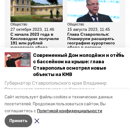
Общество
Общество
Об
27 октября 2023, 11:46
15 августа 2023, 11:45
19
С начала 2023 года в
Глава Ставрополья:
Ре
Кисловодске получили
Планируем расширять
сб
191 млн рублей
географию курортного
Ки
курортного сбора
сбора в регионе
Современный Дом молодёжи и отель
Все новости
с бассейном на крыше: глава
Ставрополья осмотрел новые
объекты на КМВ
кисловодск
курортный сбор
Губернатор Ставропольского края Владимир
Владимиров отправился на Кавказские
ставрополье
Минеральные Воды, чтобы проинспектировать
Сайт использует файлы cookies и технических данных
строительство объектов в Кисловодске и
посетителей.
Продолжая пользоваться сайтом, Вы
губернатор владимир владимиров
Минводах, а также выслушать предложения о
соглашаетесь с
Политикой конфиденциальности
постройке новых точек притяжения для местных
Принять
жителей. Подробнее — в материале «Победы26».
Авторы:
Никита Боксёров