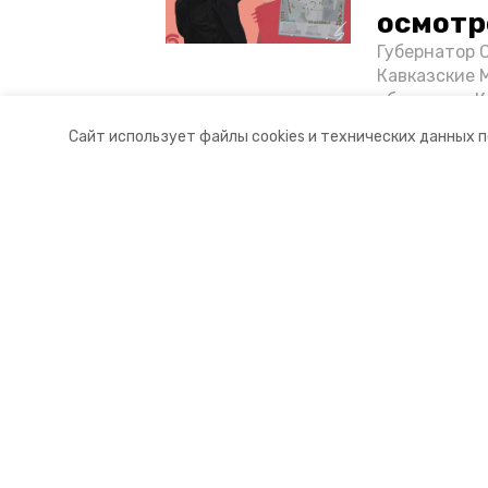
осмотр
Губернатор 
Кавказские 
объектов в 
постройке н
Сайт использует файлы cookies и технических данных 
материале «
Разделы
О комп
Новости
Докуме
Статьи
Контакт
© 2017 — 2025 "Кисловодский.РУ"
16+
Учредитель ГАУ СК «Ставропольское краевое информац
Главный редактор Тимченко М.П.
+7 (86-52) 33-51-05