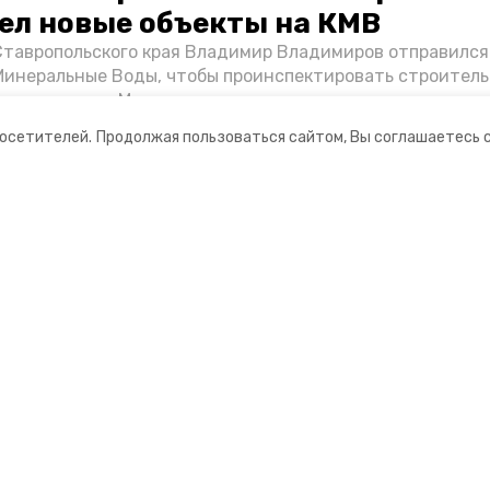
ел новые объекты на КМВ
Ставропольского края Владимир Владимиров отправился
Минеральные Воды, чтобы проинспектировать строител
Кисловодске и Минводах, а также выслушать предложени
овых точек притяжения для местных жителей. Подробне
посетителей.
Продолжая пользоваться сайтом, Вы соглашаетесь 
Победы26».
ании
Мы в соцсетях
нты
ная информация
 — портал города Кисловодска
ионное агентство»