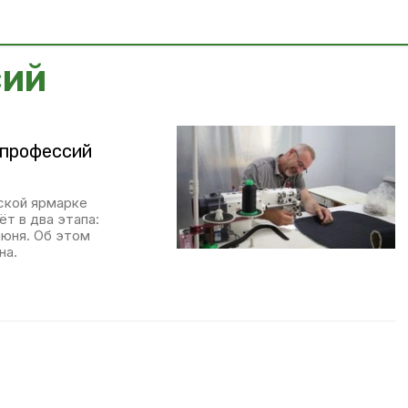
сий
 профессий
ской ярмарке
т в два этапа:
июня. Об этом
на.