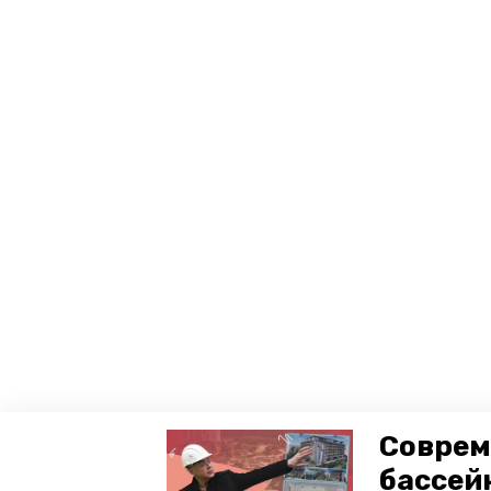
Соврем
бассей