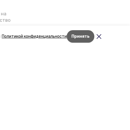
 на
ьство
я о
е — в
с
Политикой конфиденциальности
Принять