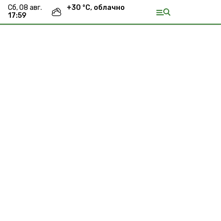
сб, 08 авг.
+
30
°С,
облачно
17:59