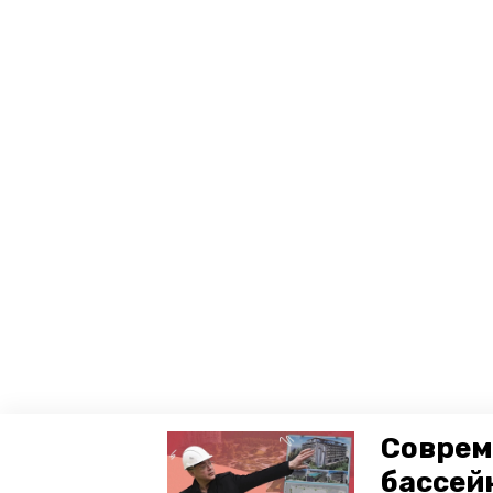
Соврем
бассей