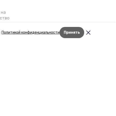
 на
ьство
я о
е — в
с
Политикой конфиденциальности
Принять