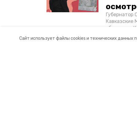
осмотр
Губернатор 
Кавказские 
объектов в 
постройке н
Сайт использует файлы cookies и технических данных 
материале «
Разделы
О комп
Новости
Докуме
Статьи
Контакт
© 2017 — 2025 "Кисловодский.РУ"
16+
Учредитель ГАУ СК «Ставропольское краевое информац
Главный редактор Тимченко М.П.
+7 (86-52) 33-51-05