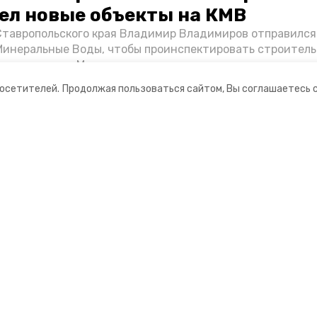
ел новые объекты на КМВ
Ставропольского края Владимир Владимиров отправился
Минеральные Воды, чтобы проинспектировать строител
Кисловодске и Минводах, а также выслушать предложени
овых точек притяжения для местных жителей. Подробне
посетителей.
Продолжая пользоваться сайтом, Вы соглашаетесь 
Победы26».
ании
Мы в соцсетях
нты
ная информация
 — портал города Кисловодска
ионное агентство»