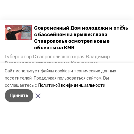
Современный Дом молодёжи и отель
с бассейном на крыше: глава
Ставрополья осмотрел новые
объекты на КМВ
Губернатор Ставропольского края Владимир
Владимиров отправился на Кавказские
Минеральные Воды, чтобы проинспектировать
Сайт использует файлы cookies и технических данных
строительство объектов в Кисловодске и
посетителей.
Продолжая пользоваться сайтом, Вы
Минводах, а также выслушать предложения о
соглашаетесь с
Политикой конфиденциальности
постройке новых точек притяжения для местных
Принять
жителей. Подробнее — в материале «Победы26».
Разделы
Новости