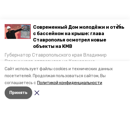
Современный Дом молодёжи и отель
с бассейном на крыше: глава
Ставрополья осмотрел новые
объекты на КМВ
Губернатор Ставропольского края Владимир
Владимиров отправился на Кавказские
Минеральные Воды, чтобы проинспектировать
Сайт использует файлы cookies и технических данных
строительство объектов в Кисловодске и
посетителей.
Продолжая пользоваться сайтом, Вы
Минводах, а также выслушать предложения о
соглашаетесь с
Политикой конфиденциальности
постройке новых точек притяжения для местных
Принять
жителей. Подробнее — в материале «Победы26».
Разделы
Новости