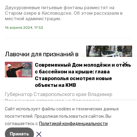
Двухуровневые питьевые фонтаны разместят на
Старом озере в Кисловодске. Об этом рассказали в
местной администрации.
16 апреля 2024, 17:52
Лавочки для признаний в
любви появятся на
Современный Дом молодёжи и отель
Старом озере
с бассейном на крыше: глава
Кисловодска
Ставрополья осмотрел новые
объекты на КМВ
В Кисловодске продолжаются работы по
Губернатор Ставропольского края Владимир
благоустройству береговой линии Старого озера.
Владимиров отправился на Кавказские
Проект предусматривает наличие на берегу лавочек в
форме сердца — символа Кисловодска. В настоящее
Минеральные Воды, чтобы проинспектировать
Сайт использует файлы cookies и технических данных
время их уже устанавливают, сообщает глава курорта
строительство объектов в Кисловодске и
посетителей.
Продолжая пользоваться сайтом, Вы
Евгений Моисеев.
Минводах, а также выслушать предложения о
соглашаетесь с
Политикой конфиденциальности
постройке новых точек притяжения для местных
15 января 2024, 09:23
Принять
жителей. Подробнее — в материале «Победы26».