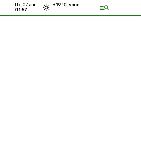
пт, 07 авг.
+
19
°С,
ясно
01:57