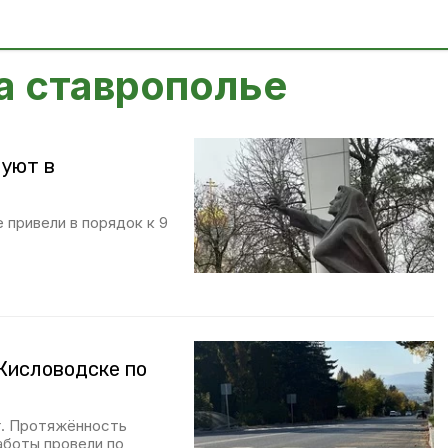
а ставрополье
руют в
привели в порядок к 9
 Кисловодске по
г. Протяжённость
аботы провели по