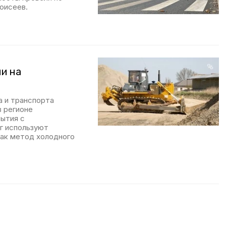
оисеев.
ли на
 и транспорта
в регионе
ытия с
г используют
как метод холодного