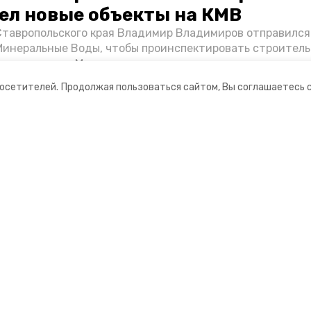
ел новые объекты на КМВ
Ставропольского края Владимир Владимиров отправился
Минеральные Воды, чтобы проинспектировать строител
Кисловодске и Минводах, а также выслушать предложени
овых точек притяжения для местных жителей. Подробне
посетителей.
Продолжая пользоваться сайтом, Вы соглашаетесь 
Победы26».
ании
Мы в соцсетях
нты
ная информация
 — портал города Кисловодска
ионное агентство»