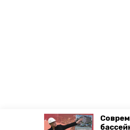
Соврем
бассей