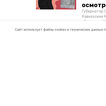
осмотр
Губернатор 
Кавказские 
объектов в 
постройке н
Сайт использует файлы cookies и технических данных 
материале «
Разделы
О комп
Новости
Докуме
Статьи
Контакт
© 2017 — 2025 "Кисловодский.РУ"
16+
Учредитель ГАУ СК «Ставропольское краевое информац
Главный редактор Тимченко М.П.
+7 (86-52) 33-51-05