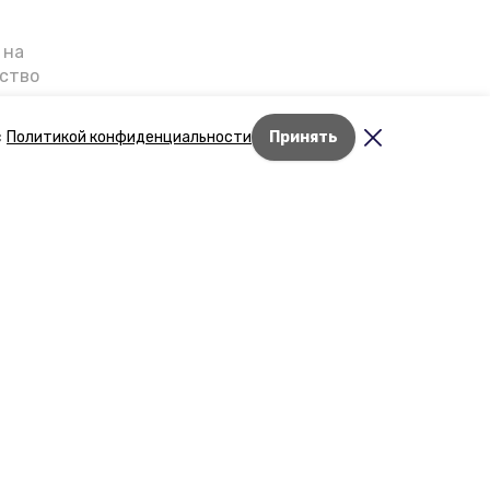
 на
ьство
я о
е — в
с
Политикой конфиденциальности
Принять