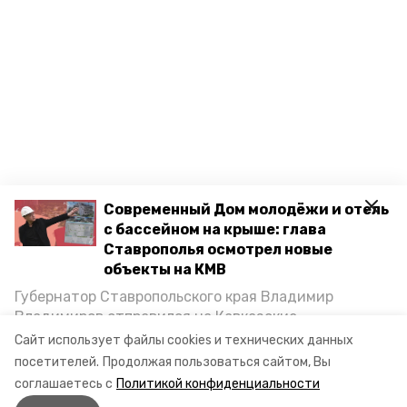
Современный Дом молодёжи и отель
с бассейном на крыше: глава
Ставрополья осмотрел новые
объекты на КМВ
Губернатор Ставропольского края Владимир
Владимиров отправился на Кавказские
Минеральные Воды, чтобы проинспектировать
Сайт использует файлы cookies и технических данных
строительство объектов в Кисловодске и
посетителей.
Продолжая пользоваться сайтом, Вы
Минводах, а также выслушать предложения о
соглашаетесь с
Политикой конфиденциальности
постройке новых точек притяжения для местных