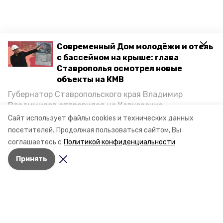
Современный Дом молодёжи и отель
с бассейном на крыше: глава
Ставрополья осмотрел новые
объекты на КМВ
Губернатор Ставропольского края Владимир
Владимиров отправился на Кавказские
Минеральные Воды, чтобы проинспектировать
Сайт использует файлы cookies и технических данных
строительство объектов в Кисловодске и
посетителей.
Продолжая пользоваться сайтом, Вы
Минводах, а также выслушать предложения о
соглашаетесь с
Политикой конфиденциальности
постройке новых точек притяжения для местных
Принять
жителей. Подробнее — в материале «Победы26».
Разделы
Новости