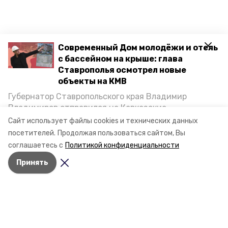
Современный Дом молодёжи и отель
с бассейном на крыше: глава
Ставрополья осмотрел новые
объекты на КМВ
Губернатор Ставропольского края Владимир
Владимиров отправился на Кавказские
Минеральные Воды, чтобы проинспектировать
Сайт использует файлы cookies и технических данных
строительство объектов в Кисловодске и
посетителей.
Продолжая пользоваться сайтом, Вы
Минводах, а также выслушать предложения о
соглашаетесь с
Политикой конфиденциальности
постройке новых точек притяжения для местных
Принять
жителей. Подробнее — в материале «Победы26».
Разделы
Новости