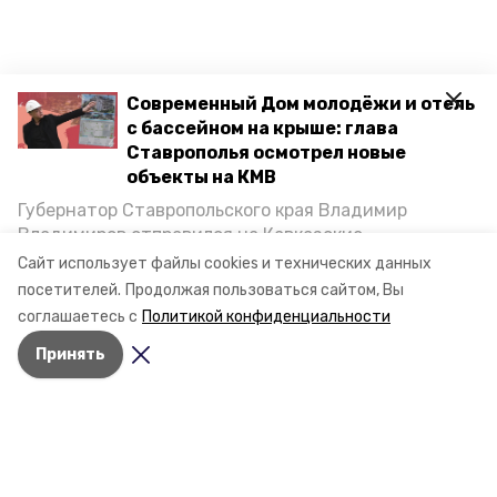
Современный Дом молодёжи и отель
с бассейном на крыше: глава
Ставрополья осмотрел новые
объекты на КМВ
Губернатор Ставропольского края Владимир
Владимиров отправился на Кавказские
Минеральные Воды, чтобы проинспектировать
Сайт использует файлы cookies и технических данных
строительство объектов в Кисловодске и
посетителей.
Продолжая пользоваться сайтом, Вы
Минводах, а также выслушать предложения о
соглашаетесь с
Политикой конфиденциальности
постройке новых точек притяжения для местных
Принять
жителей. Подробнее — в материале «Победы26».
Разделы
Новости