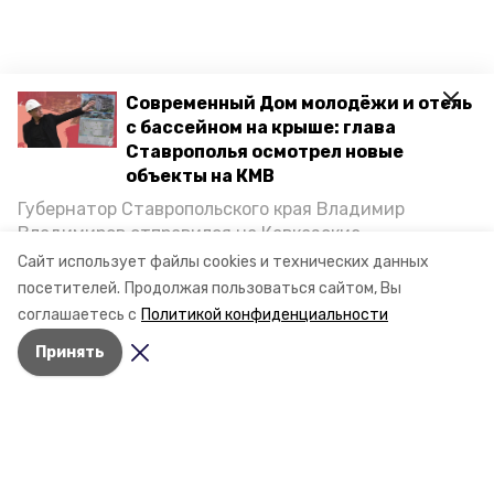
Современный Дом молодёжи и отель
с бассейном на крыше: глава
Ставрополья осмотрел новые
объекты на КМВ
Губернатор Ставропольского края Владимир
Владимиров отправился на Кавказские
Минеральные Воды, чтобы проинспектировать
Сайт использует файлы cookies и технических данных
строительство объектов в Кисловодске и
посетителей.
Продолжая пользоваться сайтом, Вы
Минводах, а также выслушать предложения о
соглашаетесь с
Политикой конфиденциальности
постройке новых точек притяжения для местных
Принять
жителей. Подробнее — в материале «Победы26».
Разделы
Новости