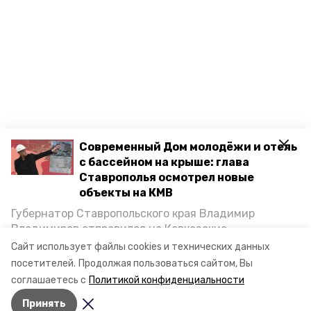
Современный Дом молодёжи и отель
с бассейном на крыше: глава
Ставрополья осмотрел новые
объекты на КМВ
Губернатор Ставропольского края Владимир
Владимиров отправился на Кавказские
Минеральные Воды, чтобы проинспектировать
Сайт использует файлы cookies и технических данных
строительство объектов в Кисловодске и
посетителей.
Продолжая пользоваться сайтом, Вы
Минводах, а также выслушать предложения о
соглашаетесь с
Политикой конфиденциальности
постройке новых точек притяжения для местных
Принять
жителей. Подробнее — в материале «Победы26».