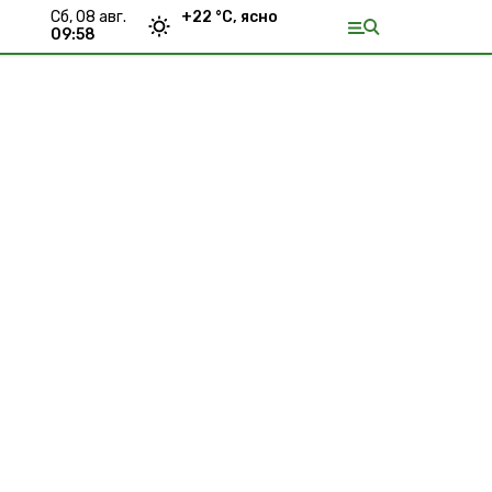
сб, 08 авг.
+
22
°С,
ясно
09:58