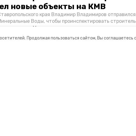
ел новые объекты на КМВ
Ставропольского края Владимир Владимиров отправился
Минеральные Воды, чтобы проинспектировать строител
Кисловодске и Минводах, а также выслушать предложени
овых точек притяжения для местных жителей. Подробне
посетителей.
Продолжая пользоваться сайтом, Вы соглашаетесь 
Победы26».
ании
Мы в соцсетях
нты
ная информация
 — портал города Кисловодска
ионное агентство»