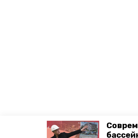
Соврем
бассей