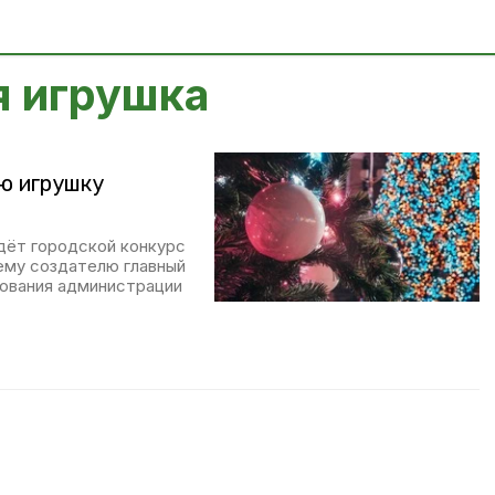
я игрушка
ю игрушку
йдёт городской конкурс
ему создателю главный
зования администрации