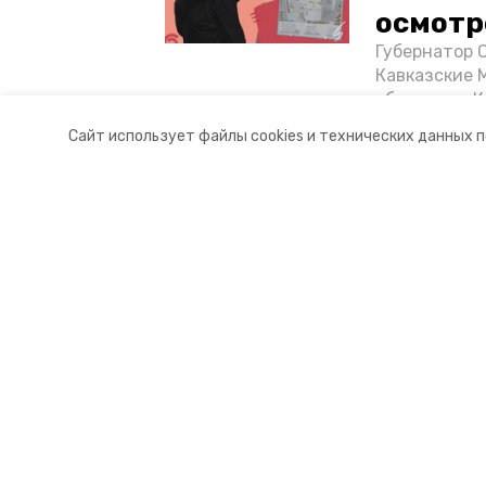
осмотр
Губернатор 
Кавказские 
объектов в 
постройке н
Сайт использует файлы cookies и технических данных 
материале «
Разделы
О комп
Новости
Докуме
Статьи
Контакт
© 2017 — 2025 "Кисловодский.РУ"
16+
Учредитель ГАУ СК «Ставропольское краевое информац
Главный редактор Тимченко М.П.
+7 (86-52) 33-51-05