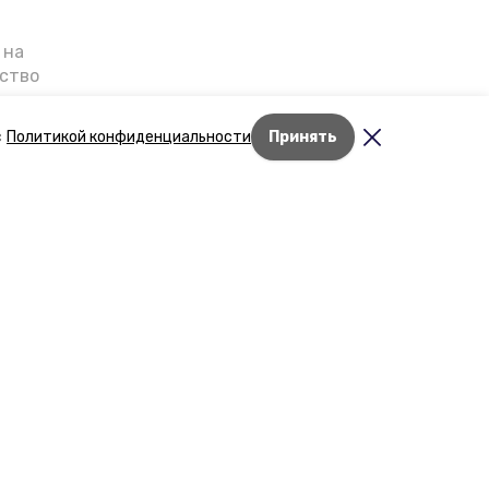
 на
ьство
я о
е — в
с
Политикой конфиденциальности
Принять