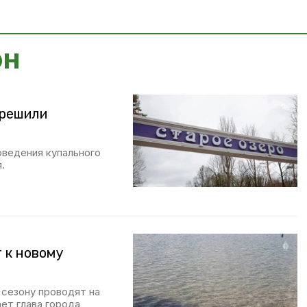
он
зрешили
оведения купального
.
 к новому
 сезону проводят на
ет глава города