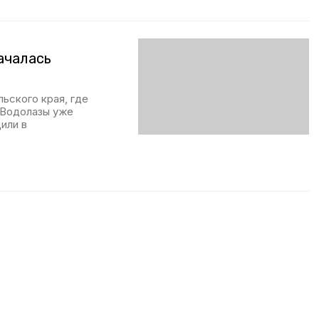
ачалась
ьского края, где
 Водолазы уже
или в