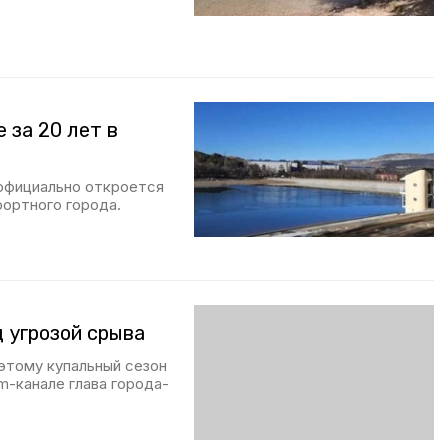
 за 20 лет в
 официально откроется
рортного города.
 угрозой срыва
оэтому купальный сезон
m-канале глава города-