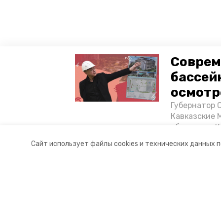
Соврем
бассей
осмотр
Губернатор 
Кавказские 
объектов в 
постройке н
Сайт использует файлы cookies и технических данных 
материале «
Разделы
О комп
Новости
Докуме
Статьи
Контакт
© 2017 — 2025 "Кисловодский.РУ"