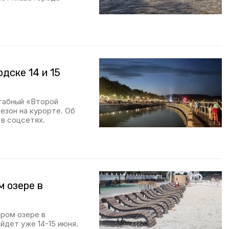
дске 14 и 15
штабный «Второй
езон на курорте. Об
в соцсетях.
м озере в
аром озере в
йдёт уже 14-15 июня.