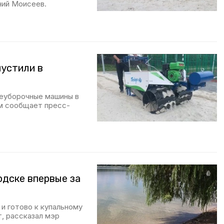
ний Моисеев.
устили в
жеуборочные машины в
ом сообщает пресс-
одске впервые за
и готово к купальному
т, рассказал мэр