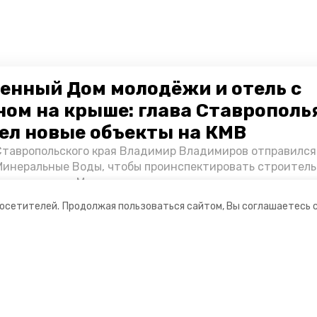
енный Дом молодёжи и отель с
ном на крыше: глава Ставрополь
ел новые объекты на КМВ
Ставропольского края Владимир Владимиров отправился
Минеральные Воды, чтобы проинспектировать строител
Кисловодске и Минводах, а также выслушать предложени
овых точек притяжения для местных жителей. Подробне
посетителей.
Продолжая пользоваться сайтом, Вы соглашаетесь 
Победы26».
ании
Мы в соцсетях
нты
ная информация
 — портал города Кисловодска