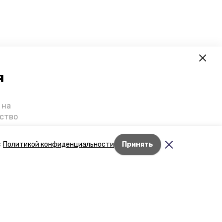
я
 на
ьство
я о
е — в
с
Политикой конфиденциальности
Принять