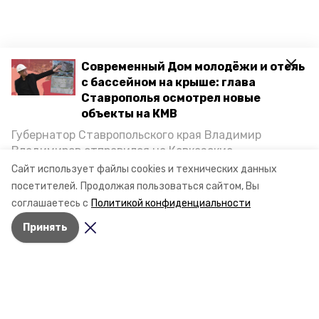
Современный Дом молодёжи и отель
с бассейном на крыше: глава
Ставрополья осмотрел новые
объекты на КМВ
Губернатор Ставропольского края Владимир
Владимиров отправился на Кавказские
Минеральные Воды, чтобы проинспектировать
Сайт использует файлы cookies и технических данных
строительство объектов в Кисловодске и
посетителей.
Продолжая пользоваться сайтом, Вы
Минводах, а также выслушать предложения о
соглашаетесь с
Политикой конфиденциальности
постройке новых точек притяжения для местных
Принять
жителей. Подробнее — в материале «Победы26».
Разделы
Новости