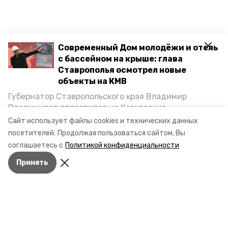
Современный Дом молодёжи и отель
с бассейном на крыше: глава
Ставрополья осмотрел новые
объекты на КМВ
Губернатор Ставропольского края Владимир
Владимиров отправился на Кавказские
Минеральные Воды, чтобы проинспектировать
Сайт использует файлы cookies и технических данных
строительство объектов в Кисловодске и
посетителей.
Продолжая пользоваться сайтом, Вы
Минводах, а также выслушать предложения о
соглашаетесь с
Политикой конфиденциальности
постройке новых точек притяжения для местных
Принять
жителей. Подробнее — в материале «Победы26».
Разделы
Новости