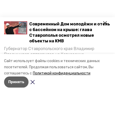
Современный Дом молодёжи и отель
с бассейном на крыше: глава
Ставрополья осмотрел новые
объекты на КМВ
Губернатор Ставропольского края Владимир
Владимиров отправился на Кавказские
Минеральные Воды, чтобы проинспектировать
Сайт использует файлы cookies и технических данных
строительство объектов в Кисловодске и
посетителей.
Продолжая пользоваться сайтом, Вы
Минводах, а также выслушать предложения о
соглашаетесь с
Политикой конфиденциальности
постройке новых точек притяжения для местных
Принять
жителей. Подробнее — в материале «Победы26».
Разделы
Новости