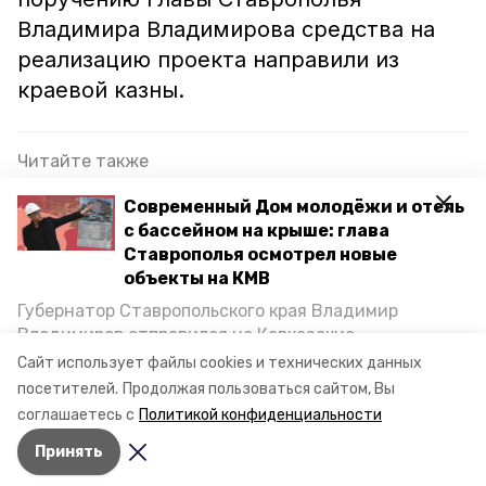
Владимира Владимирова средства на
реализацию проекта направили из
краевой казны.
Читайте также
Ремонт главной котельной города
Современный Дом молодёжи и отель
запланировали в Кисловодске
с бассейном на крыше: глава
Ставрополья осмотрел новые
Ремонт котельных в Кисловодске обеспечил
объекты на КМВ
стабильным отоплением более 100 домов
Губернатор Ставропольского края Владимир
Губернатор Ставрополья обсудил с главой
Владимиров отправился на Кавказские
российской компании вопросы газификации
Минеральные Воды, чтобы проинспектировать
Сайт использует файлы cookies и технических данных
строительство объектов в Кисловодске и
посетителей.
Продолжая пользоваться сайтом, Вы
Минводах, а также выслушать предложения о
соглашаетесь с
Политикой конфиденциальности
постройке новых точек притяжения для местных
кисловодск
отопление
Принять
жителей. Подробнее — в материале «Победы26».