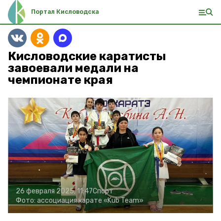
Портал Кисловодска
Кисловодские каратисты
завоевали медали на
чемпионате края
26 февраля 2025, 11:47
Спорт
Фото:
ассоциация карате «Kub Team»