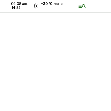
сб, 08 авг.
+
30
°С,
ясно
14:52