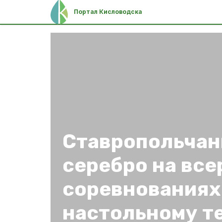
Портал Кисловодска
Ставропольчан
серебро на вс
соревнованиях
настольному т