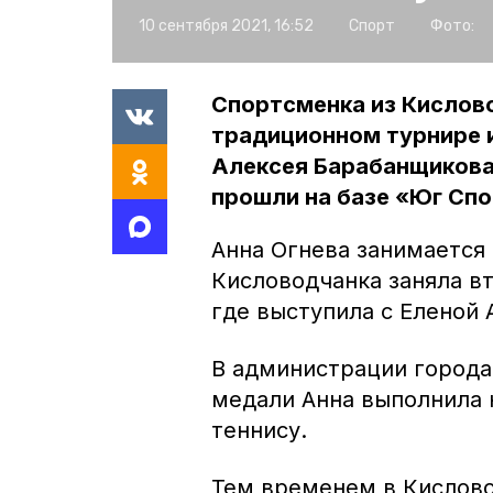
10 сентября 2021, 16:52
Спорт
Фото:
Спортсменка из Кислово
традиционном турнире 
Алексея Барабанщикова
прошли на базе «Юг Спо
Анна Огнева занимается
Кисловодчанка заняла в
где выступила с Еленой 
В администрации города 
медали Анна выполнила 
теннису.
Тем временем в Кисловод