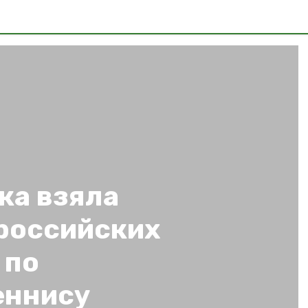
ка взяла
ероссийских
 по
еннису