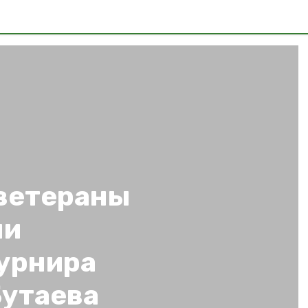
ветераны
ли
урнира
Бутаева