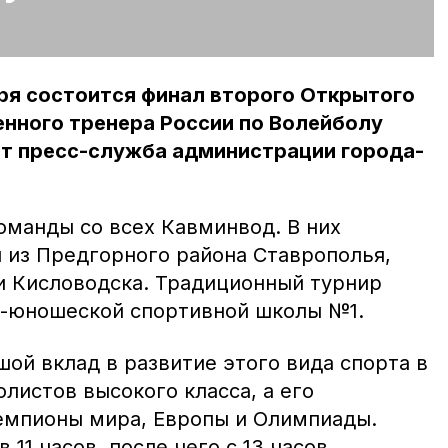
ря состоится финал второго Открытого
нного тренера России по Волейболу
ёт пресс-служба администрации города-
оманды со всех Кавминвод. В них
 из Предгорного района Ставрополья,
 и Кисловодска. Традиционный турнир
о-юношеской спортивной школы №1.
ой вклад в развитие этого вида спорта в
олистов высокого класса, а его
емпионы мира, Европы и Олимпиады.
 11 часов, после чего с 13 часов