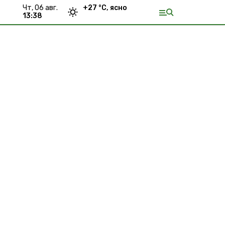
чт, 06 авг.
+
27
°С,
ясно
13:38