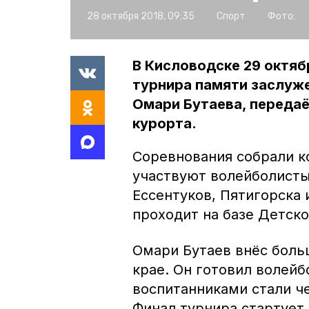
28 октября 2018, 09:35
Спорт
Фото:
В Кисловодске 29 октяб
турнира памяти заслуже
Омари Бутаева, переда
курорта.
Соревнования собрали к
участвуют волейболисты
Ессентуков, Пятигорска
проходит на базе Детск
Омари Бутаев внёс больш
крае. Он готовил волейб
воспитанниками стали ч
Финал турнира стартует в