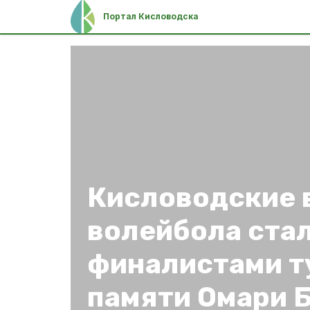
Портал Кисловодска
Кисловодские 
волейбола ста
финалистами т
памяти Омари 