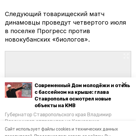
Следующий товарищеский матч
динамовцы проведут четвертого июля
в поселке Прогресс против
новокубанских «биологов».
Современный Дом молодёжи и отель
с бассейном на крыше: глава
Ставрополья осмотрел новые
объекты на КМВ
Губернатор Ставропольского края Владимир
Владимиров отправился на Кавказские
Минеральные Воды, чтобы проинспектировать
Сайт использует файлы cookies и технических данных
строительство объектов в Кисловодске и