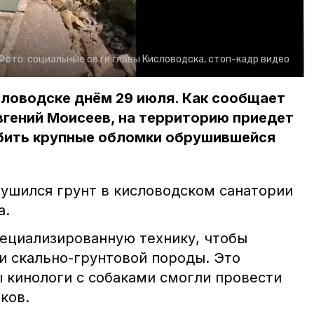
Фото:
социальные сети главы Кисловодска, стоп-кадр видео
ловодске днём 29 июля. Как сообщает
вгений Моисеев, на территорию приедет
збить крупные обломки обрушившейся
рушился грунт в кисловодском санатории
а.
пециализированную технику, чтобы
и скально-грунтовой породы. Это
ы кинологи с собаками смогли провести
ков.