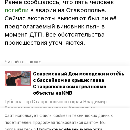
Ранее сообщалось, что пять человек
погибли
в аварии на Ставрополье.
Сейчас эксперты выясняют был ли её
предполагаемый виновник пьян в
момент ДТП. Все обстоятельства
происшествия уточняются.
Читайте также:
В Георгиевске экс-начальника почты
Современный Дом молодёжи и отель
подозревают в присвоении чужих денег
с бассейном на крыше: глава
Ставрополья осмотрел новые
Ставропольчанка обратилась к Бастрыкину из-
объекты на КМВ
за насилия со стороны бывшего мужа
Губернатор Ставропольского края Владимир
Следком КЧР организовал проверки после
Владимиров отправился на Кавказские
гибели двух туристов
Минеральные Воды, чтобы проинспектировать
Сайт использует файлы cookies и технических данных
строительство объектов в Кисловодске и
посетителей.
Продолжая пользоваться сайтом, Вы
Минводах, а также выслушать предложения о
соглашаетесь с
Политикой конфиденциальности