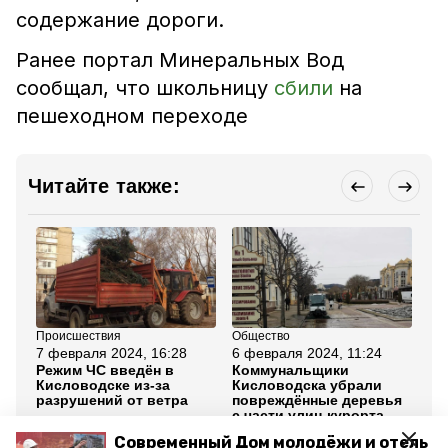
содержание дороги.
Ранее портал Минеральных Вод
сообщал, что школьницу
сбили
на
пешеходном переходе
Читайте также:
Происшествия
Общество
Пр
7 февраля 2024, 16:28
6 февраля 2024, 11:24
6 
Режим ЧС введён в
Коммунальщики
Вы
Кисловодске из-за
Кисловодска убрали
до
разрушений от ветра
повреждённые деревья
пр
с части улиц курорта
ст
Современный Дом молодёжи и отель