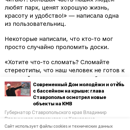
любят парк, ценят хорошую жизнь,
красоту и удобство!» — написала одна
из пользовательниц.
Некоторые написали, что кто-то мог
просто случайно проломить доски.
«Хотите что-то сломать? Сломайте
стереотипы, что наш человек не готов к
хорошей жизни, красоте и удобству
Современный Дом молодёжи и отель
вокруг себя», — обратились к
с бассейном на крыше: глава
гражданам сотрудники парка.
Ставрополья осмотрел новые
объекты на КМВ
Ранее в городе-курорте дети
собрали
Губернатор Ставропольского края Владимир
каменный городок.
Владимиров отправился на Кавказские
Минеральные Воды, чтобы проинспектировать
Сайт использует файлы cookies и технических данных