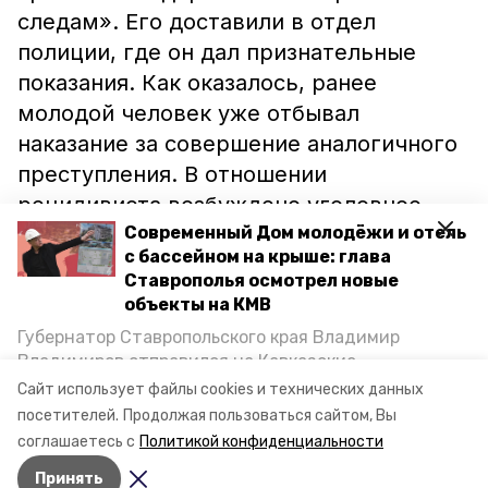
следам». Его доставили в отдел
полиции, где он дал признательные
показания. Как оказалось, ранее
молодой человек уже отбывал
наказание за совершение аналогичного
преступления. В отношении
рецидивиста возбуждено уголовное
дело по двум статьям УК РФ.
Современный Дом молодёжи и отель
с бассейном на крыше: глава
Ставрополья осмотрел новые
Ранее информационный портал
объекты на КМВ
Кисловодска сообщал, что по итогам
Губернатор Ставропольского края Владимир
первого квартала 2017 года уровень
Владимиров отправился на Кавказские
уличной преступности в городе-курорте
Минеральные Воды, чтобы проинспектировать
Сайт использует файлы cookies и технических данных
строительство объектов в Кисловодске и
снизился на четверть
.
посетителей.
Продолжая пользоваться сайтом, Вы
Минводах, а также выслушать предложения о
соглашаетесь с
Политикой конфиденциальности
постройке новых точек притяжения для местных
Принять
жителей. Подробнее — в материале «Победы26».
Авторы:
Ольга Самсонова