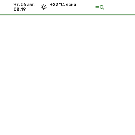
чт, 06 авг.
+
22
°С,
ясно
08:19