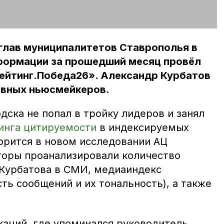
глав муниципалитетов Ставрополья в
формации за прошедший месяц провёл
Рейтинг.Победа26». Александр Курбатов
овных ньюсмейкеров.
дска не попал в тройку лидеров и занял
инга цитируемости
в индексируемых
ворится в новом исследовании АЦ
торы проанализировали количество
Курбатова в СМИ, медиаиндекс
ть сообщений и их тональность), а также
каций, где упоминался руководитель