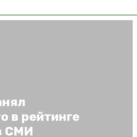
анял
о в рейтинге
в СМИ