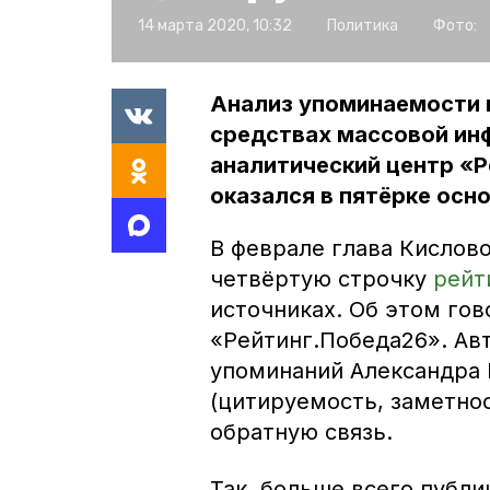
14 марта 2020, 10:32
Политика
Фото:
Анализ упоминаемости 
средствах массовой ин
аналитический центр «
оказался в пятёрке осн
В феврале глава Кислово
четвёртую строчку
рейт
источниках. Об этом го
«Рейтинг.Победа26». Ав
упоминаний Александра 
(цитируемость, заметнос
обратную связь.
Так, больше всего публи