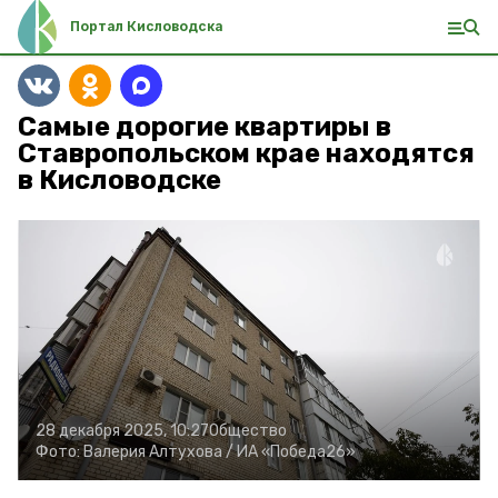
Портал Кисловодска
Самые дорогие квартиры в
Ставропольском крае находятся
в Кисловодске
28 декабря 2025, 10:27
Общество
Фото:
Валерия Алтухова /
ИА «Победа26»