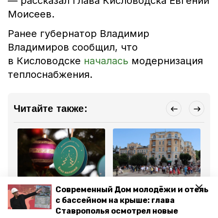
— рассказал глава Кисловодска Евгений
Моисеев.
Ранее губернатор Владимир
Владимиров сообщил, что
в Кисловодске
началась
модернизация
теплоснабжения.
Читайте также:
Общество
Туризм
Об
Современный Дом молодёжи и отель
16 декабря 2025, 16:27
23 декабря 2025, 16:52
23
Губернатор пригласил
Более 4,5 тыс. новых
Во
с бассейном на крыше: глава
ставропольцев
койко-мест появится в
сл
Ставрополья осмотрел новые
поучаствовать в «Ёлке
Кисловодске
за