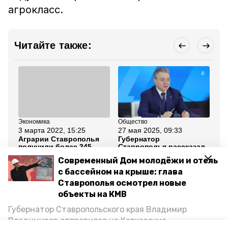
агрокласс.
Читайте также:
Экономика
Общество
Об
3 марта 2022, 15:25
27 мая 2025, 09:33
22
Аграрии Ставрополья
Губернатор
Гу
получили более 345
Ставрополья рассказал
ст
миллионов рублей на
об итогах первого дня
ко
Современный Дом молодёжи и отель
страхование урожая
Кавказского
Ки
озимых
инвестфорума
с бассейном на крыше: глава
Ставрополья осмотрел новые
Все новости
объекты на КМВ
Губернатор Ставропольского края Владимир
Владимиров отправился на Кавказские
владимир владимиров
владимир путин