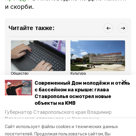
и скорби.
Читайте также:
Общество
Культура
Об
20 июня 2025, 16:09
19 июня 2025, 18:02
18
Современный Дом молодёжи и отель
Кисловодчане могут
Музыкальную школу
Ст
голосовать в конкурсе
Рахманинова в
ра
с бассейном на крыше: глава
проектов инициативного
Кисловодске
Ст
Ставрополья осмотрел новые
бюджетирования
отремонтировали и
уп
благоустроили
объекты на КМВ
Губернатор Ставропольского края Владимир
Все новости
Владимиров отправился на Кавказские
Минеральные Воды, чтобы проинспектировать
Сайт использует файлы cookies и технических данных
строительство объектов в Кисловодске и
посетителей.
Продолжая пользоваться сайтом, Вы
вов
день памяти и скорби
кисловодск